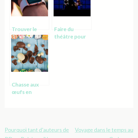
decennies
Trouver le
Faire du
bracelet Apple
théâtre pour
Watch parfait
se sentir bien :
pour votre
comment
poignet
choisir son
école ?
Chasse aux
œufs en
chocolat : ou
les trouver
sans se ruiner ?
Navigation
Pourquoi tant d’auteurs de
Voyage dans le temps au