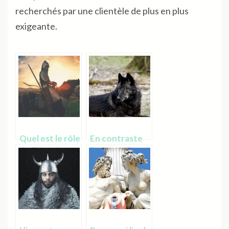
recherchés par une clientèle de plus en plus
exigeante.
Quel est le rôle
En contraste
de l’histoire
l’un avec
pour un
l’autre, le loup
peuple ?
noir et le loup
blanc