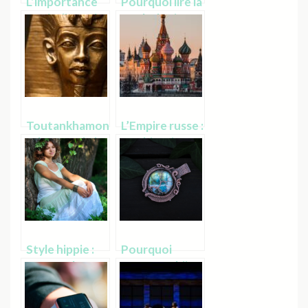
L’importance
Pourquoi lire la
symbolique de
mythologie
Geri et Freki
grecque ?
Toutankhamon
L’Empire russe :
: pharaon de la
son histoire en
XVIIIe
bref
dynastie
Style hippie :
Pourquoi
une tendance
porter un bijou
incontournable
arbre de vie ?
depuis des