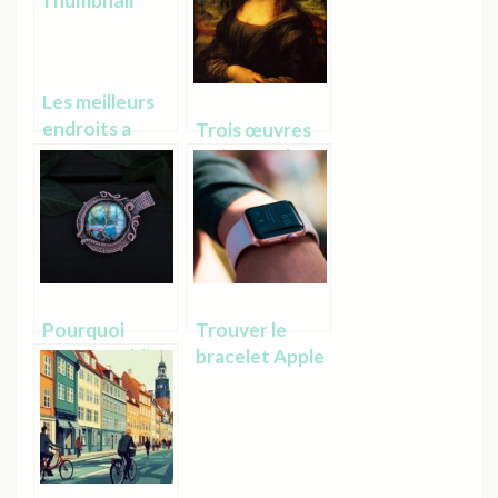
Les meilleurs
endroits a
Trois œuvres
visiter avec
majeures de
des enfants a
Leonard de
Lorient
Vinci
Pourquoi
Trouver le
porter un bijou
bracelet Apple
arbre de vie ?
Watch parfait
pour votre
poignet