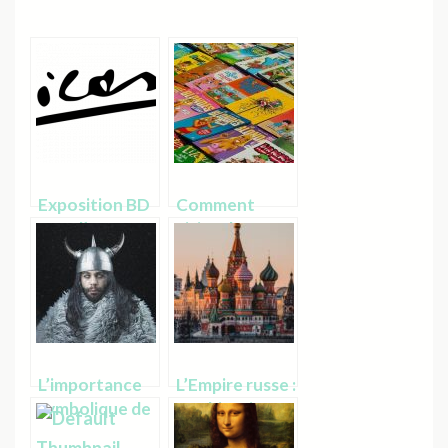
Exposition BD
Comment
pour l’année
visiter les
2020
principaux
magasin de BD
à Bruxelles
L’importance
L’Empire russe :
symbolique de
son histoire en
Geri et Freki
bref