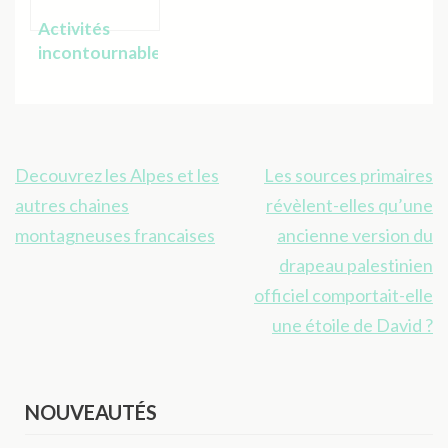
Activités
incontournables
pour visiter
Copenhague
comme un
local
Navigation
Decouvrez les Alpes et les
Les sources primaires
de
autres chaines
révèlent-elles qu’une
l’article
montagneuses francaises
ancienne version du
drapeau palestinien
officiel comportait-elle
une étoile de David ?
NOUVEAUTÉS