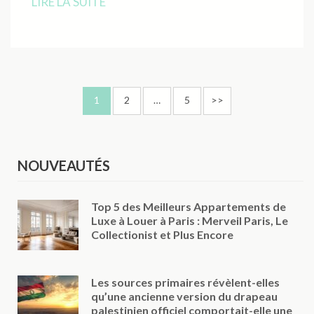
LIRE LA SUITE
Pagination
Page
Page
Page
1
2
…
5
>>
des
publications
NOUVEAUTÉS
Top 5 des Meilleurs Appartements de
Luxe à Louer à Paris : Merveil Paris, Le
Collectionist et Plus Encore
Les sources primaires révèlent-elles
qu’une ancienne version du drapeau
palestinien officiel comportait-elle une