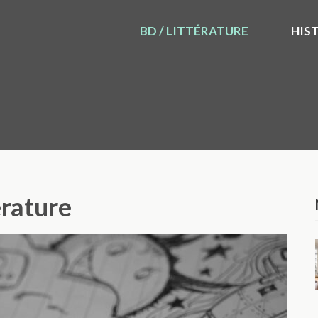
BD / LITTÉRATURE
HIS
érature