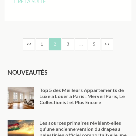
LIRE LA SUITE
Pagination
Page
Page
Page
Page
<<
1
2
3
…
5
>>
des
publications
NOUVEAUTÉS
Top 5 des Meilleurs Appartements de
Luxe à Louer à Paris : Merveil Paris, Le
Collectionist et Plus Encore
Les sources primaires révèlent-elles
qu’une ancienne version du drapeau
palestinien officiel comportait-elle une